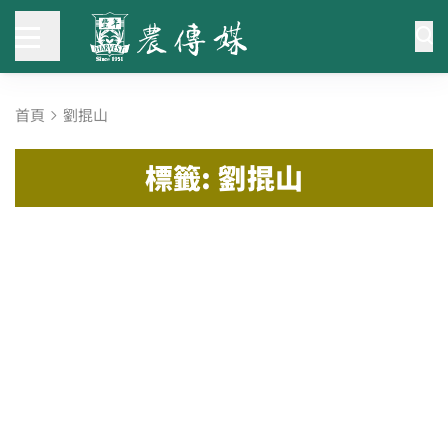
首頁
劉掍山
標籤: 劉掍山