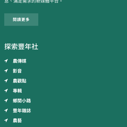
息、滿足需求的新媒體平台。
閱讀更多
探索豐年社
農傳媒
影音
農觀點
專輯
鄉間小路
豐年雜誌
農藝