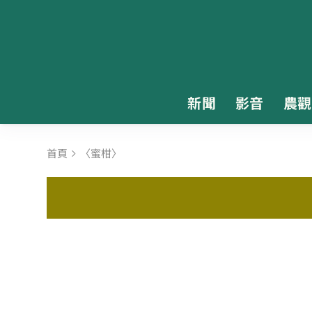
新聞
影音
農觀
首頁
〈蜜柑〉