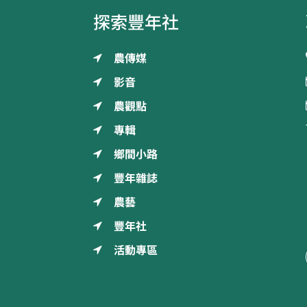
探索豐年社
農傳媒
影音
農觀點
專輯
鄉間小路
豐年雜誌
農藝
豐年社
活動專區