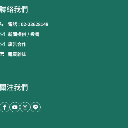
聯絡我們
電話 : 02-23628148
新聞提供 / 投書
廣告合作
購買雜誌
關注我們