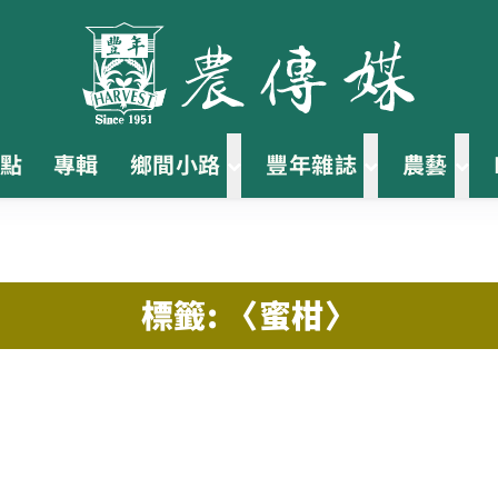
點
專輯
鄉間小路
豐年雜誌
農藝
標籤: 〈蜜柑〉