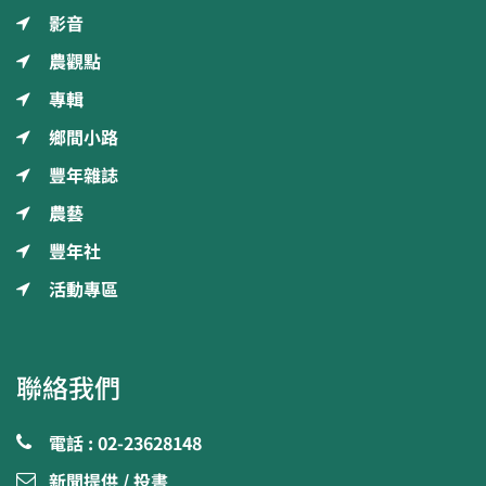
影音
農觀點
專輯
鄉間小路
豐年雜誌
農藝
豐年社
活動專區
聯絡我們
電話 : 02-23628148
新聞提供 / 投書