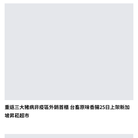
重返三大豬病非疫區外銷首櫃 台畜原味香腸25日上架新加
坡昇菘超市