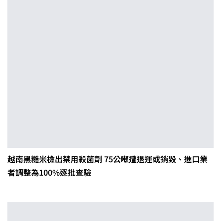
越南黑糙米檢出禁用殺菌劑 75公噸遭退運或銷毀、進口業
者調整為100%逐批查驗