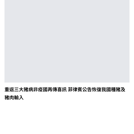
重返三大豬病非疫國再傳喜訊 菲律賓公告恢復我國種豬及
豬肉輸入