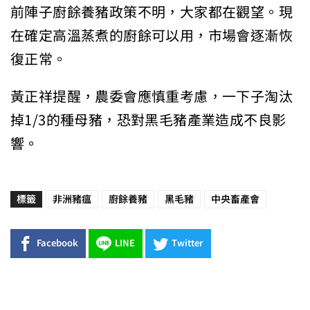
前陣子廚餘養豬政策不明，大家都在觀望。現
在確定高溫蒸煮的廚餘可以用，市場會逐漸恢
復正常。
黃正祥提醒，農委會應慎重考慮，一下子淘汰
掉1/3的種母豬，恐對黑毛豬產業造成不良影
響。
標籤
非洲豬瘟
廚餘養豬
黑毛豬
中央畜產會
Facebook
LINE
Twitter