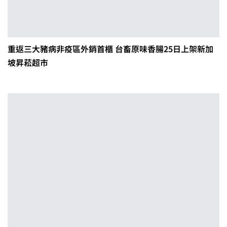
重返三大豬病非疫區外銷首櫃 台畜原味香腸25日上架新加
坡昇菘超市