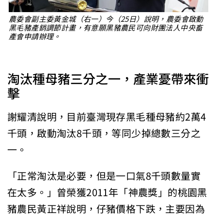
農委會副主委黃金城（右一）今（25日）說明，農委會啟動
黑毛豬產銷調節計畫，有意願黑豬農民可向財團法人中央畜
產會申請辦理。
淘汰種母豬三分之一，產業憂帶來衝
擊
謝耀清說明，目前臺灣現存黑毛種母豬約2萬4
千頭，啟動淘汰8千頭，等同少掉總數三分之
一。
「正常淘汰是必要，但是一口氣8千頭數量實
在太多。」曾榮獲2011年「神農獎」的桃園黑
豬農民黃正祥說明，仔豬價格下跌，主要因為