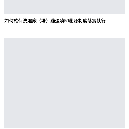
如何確保洗選廠（場）雞蛋噴印溯源制度落實執行