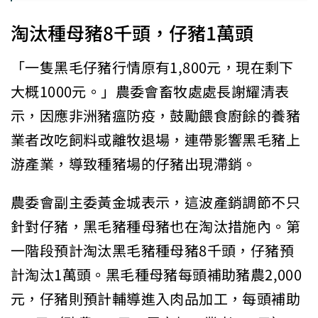
淘汰種母豬8千頭，仔豬1萬頭
「一隻黑毛仔豬行情原有1,800元，現在剩下
大概1000元。」農委會畜牧處處長謝耀清表
示，因應非洲豬瘟防疫，鼓勵餵食廚餘的養豬
業者改吃飼料或離牧退場，連帶影響黑毛豬上
游產業，導致種豬場的仔豬出現滯銷。
農委會副主委黃金城表示，這波產銷調節不只
針對仔豬，黑毛豬種母豬也在淘汰措施內。第
一階段預計淘汰黑毛豬種母豬8千頭，仔豬預
計淘汰1萬頭。黑毛種母豬每頭補助豬農2,000
元，仔豬則預計輔導進入肉品加工，每頭補助