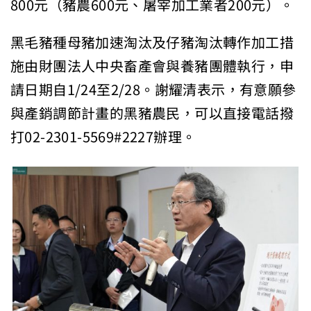
800元（豬農600元、屠宰加工業者200元）。
黑毛豬種母豬加速淘汰及仔豬淘汰轉作加工措
施由財團法人中央畜產會與養豬團體執行，申
請日期自1/24至2/28。謝耀清表示，有意願參
與產銷調節計畫的黑豬農民，可以直接電話撥
打02-2301-5569#2227辦理。