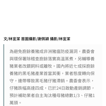
文/林宜潔 首圖攝影/謝佩穎 攝影/林宜潔
為避免廚餘養豬成非洲豬瘟防疫漏洞，農委會
與環保署除稽查廚餘落實高溫蒸煮，另輔導養
豬業者改餵飼料或離牧。國內將近七成採廚餘
養豬的黑毛豬產業首當其衝，業者態度轉向保
守，連帶導致黑毛豬仔豬滯銷。農委會表示，
仔豬跌幅高達四成，已於24日啟動產銷調節，
預計補助業者自主淘汰種母豬總數1/3、仔豬1
萬頭。