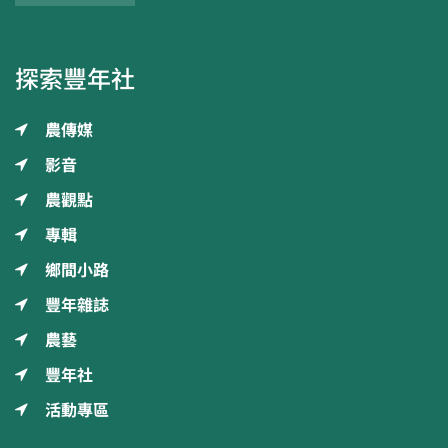
探索豐年社
農傳媒
影音
農觀點
專輯
鄉間小路
豐年雜誌
農藝
豐年社
活動專區