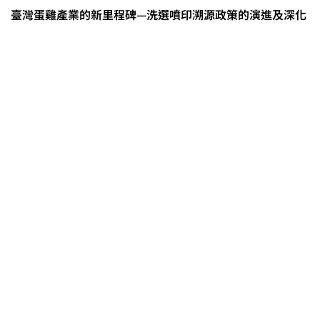
臺灣蛋雞產業的新里程碑—洗選噴印溯源政策的演進及深化
0608豪雨農損水稻居冠 農糧署協調
溼穀調運2.2萬公噸 公糧收購量能已
恢復
2026臺灣竹博覽會今開幕 六大衛星
展區跨縣市接力展至9月