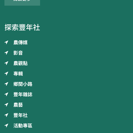
探索豐年社
農傳媒
影音
農觀點
專輯
鄉間小路
豐年雜誌
農藝
豐年社
活動專區