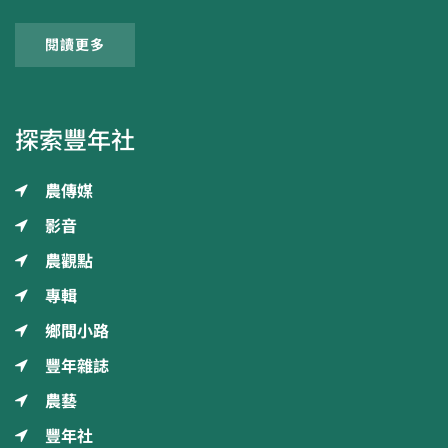
閱讀更多
探索豐年社
農傳媒
影音
農觀點
專輯
鄉間小路
豐年雜誌
農藝
豐年社