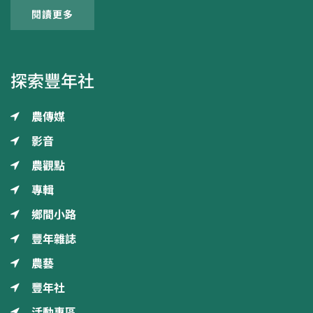
閱讀更多
探索豐年社
農傳媒
影音
農觀點
專輯
鄉間小路
豐年雜誌
農藝
豐年社
活動專區