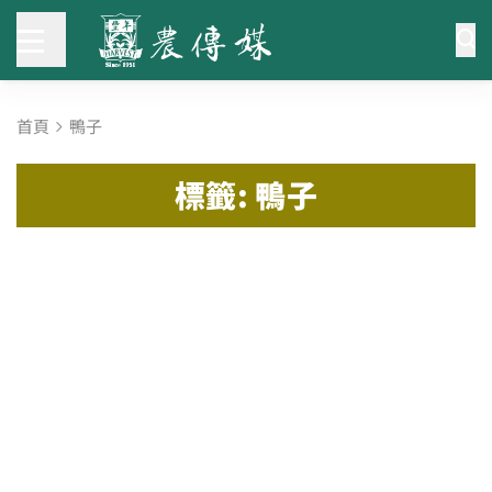
首頁
鴨子
標籤: 鴨子