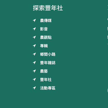
探索豐年社
農傳媒
影音
農觀點
專輯
鄉間小路
豐年雜誌
農藝
豐年社
活動專區