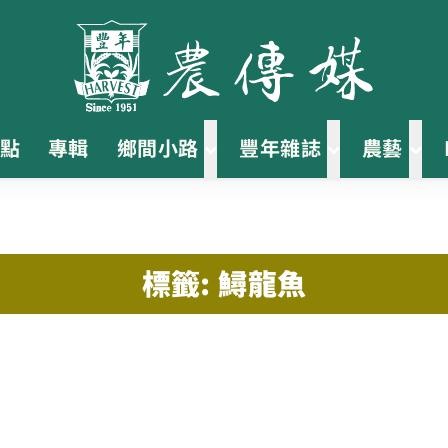
點
專輯
鄉間小路
豐年雜誌
農藝
標籤: 鱘龍魚