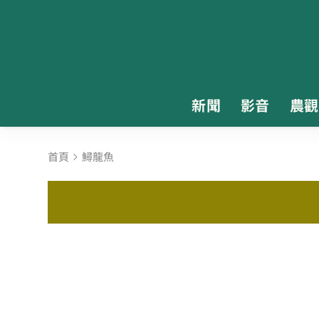
新聞
影音
農觀
首頁
鱘龍魚