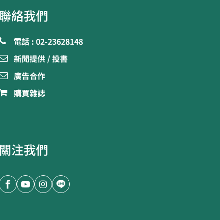
聯絡我們
電話 : 02-23628148
新聞提供 / 投書
廣告合作
購買雜誌
關注我們