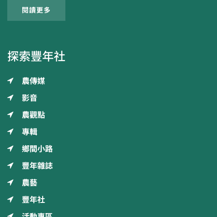
閱讀更多
探索豐年社
農傳媒
影音
農觀點
專輯
鄉間小路
豐年雜誌
農藝
豐年社
活動專區