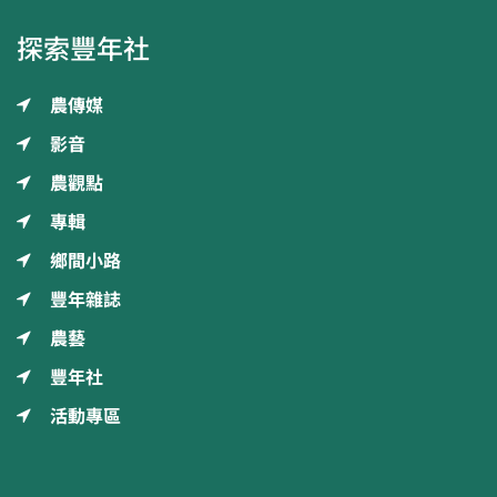
探索豐年社
農傳媒
影音
農觀點
專輯
鄉間小路
豐年雜誌
農藝
豐年社
活動專區