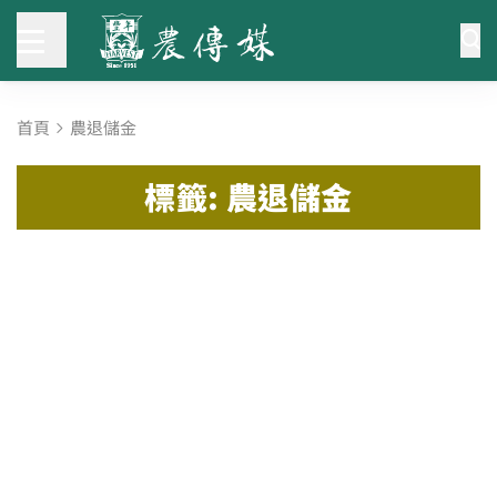
首頁
農退儲金
標籤: 農退儲金