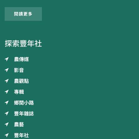
閱讀更多
探索豐年社
農傳媒
影音
農觀點
專輯
鄉間小路
豐年雜誌
農藝
豐年社