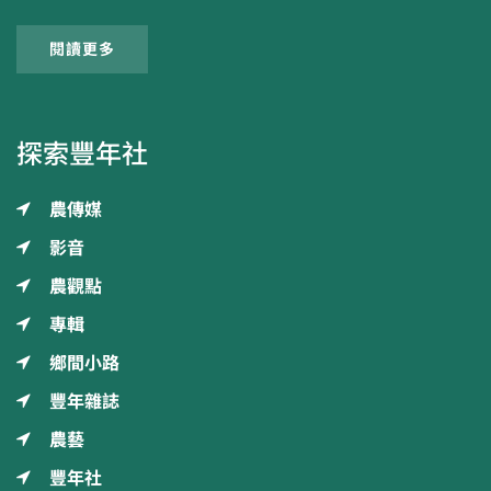
閱讀更多
探索豐年社
農傳媒
影音
農觀點
專輯
鄉間小路
豐年雜誌
農藝
豐年社