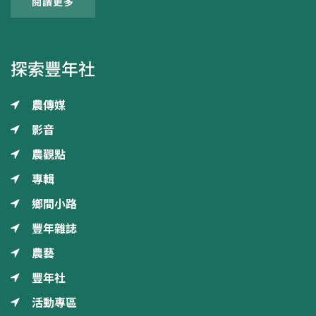
閱讀更多
探索豐年社
農傳媒
影音
農觀點
專輯
鄉間小路
豐年雜誌
農藝
豐年社
活動專區