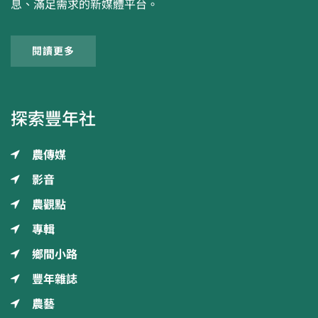
息、滿足需求的新媒體平台。
閱讀更多
探索豐年社
農傳媒
影音
農觀點
專輯
鄉間小路
豐年雜誌
農藝