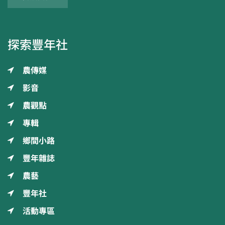
探索豐年社
農傳媒
影音
農觀點
專輯
鄉間小路
豐年雜誌
農藝
豐年社
活動專區