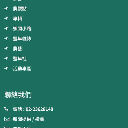
農觀點
專輯
鄉間小路
豐年雜誌
農藝
豐年社
活動專區
聯絡我們
電話 : 02-23628148
新聞提供 / 投書