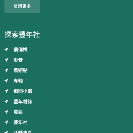
閱讀更多
探索豐年社
農傳媒
影音
農觀點
專輯
鄉間小路
豐年雜誌
農藝
豐年社
活動專區