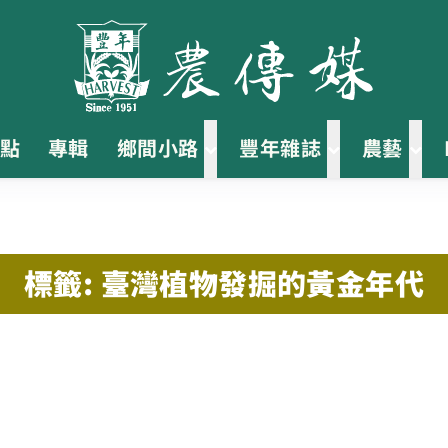
點
專輯
鄉間小路
豐年雜誌
農藝
標籤: 臺灣植物發掘的黃金年代