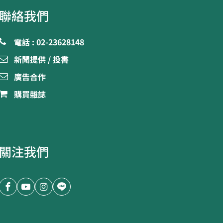
聯絡我們
電話 : 02-23628148
新聞提供 / 投書
廣告合作
購買雜誌
關注我們