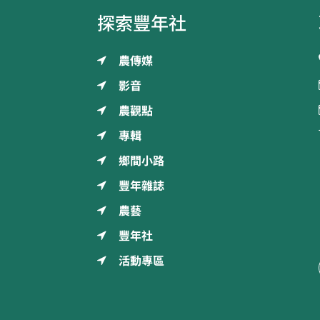
探索豐年社
農傳媒
影音
農觀點
專輯
鄉間小路
豐年雜誌
農藝
豐年社
活動專區