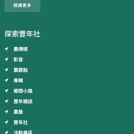
閱讀更多
探索豐年社
農傳媒
影音
農觀點
專輯
鄉間小路
豐年雜誌
農藝
豐年社
活動專區