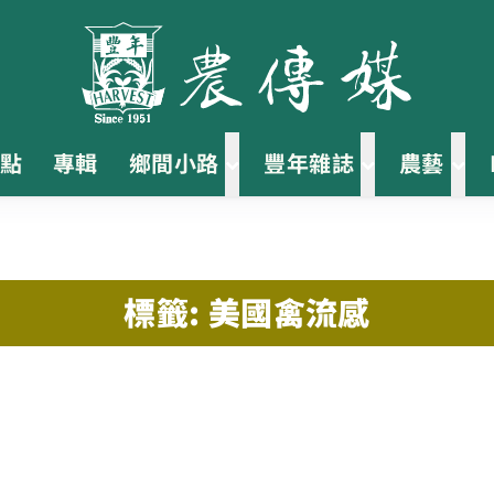
點
專輯
鄉間小路
豐年雜誌
農藝
標籤: 美國禽流感