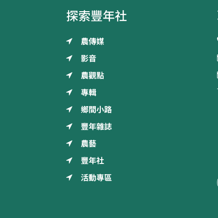
探索豐年社
農傳媒
影音
農觀點
專輯
鄉間小路
豐年雜誌
農藝
豐年社
活動專區