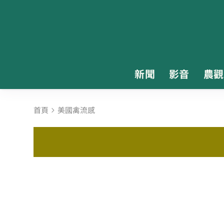
新聞
影音
農觀
首頁
美國禽流感