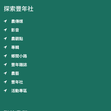
探索豐年社
農傳媒
影音
農觀點
專輯
鄉間小路
豐年雜誌
農藝
豐年社
活動專區