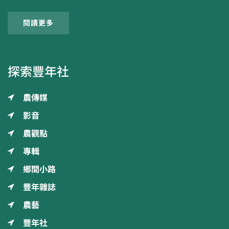
閱讀更多
探索豐年社
農傳媒
影音
農觀點
專輯
鄉間小路
豐年雜誌
農藝
豐年社