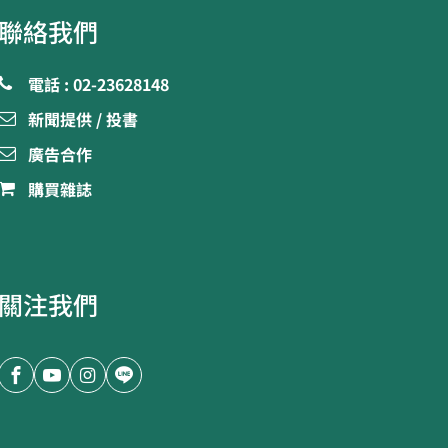
聯絡我們
電話 : 02-23628148
新聞提供 / 投書
廣告合作
購買雜誌
關注我們