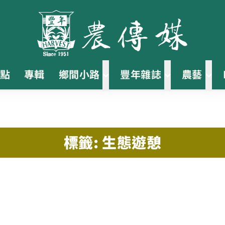
點
專輯
鄉間小路
豐年雜誌
農藝
標籤: 生態遊憩