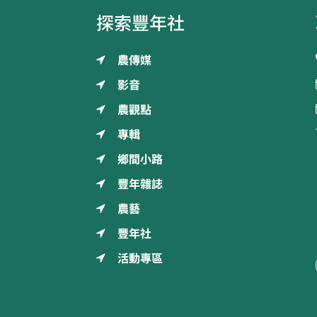
探索豐年社
農傳媒
影音
農觀點
專輯
鄉間小路
豐年雜誌
農藝
豐年社
活動專區