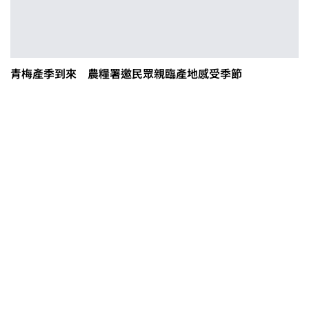
青梅產季到來 農糧署邀民眾親臨產地感受季節
0608豪雨農損水稻居冠 農糧署協調
溼穀調運2.2萬公噸 公糧收購量能已
恢復