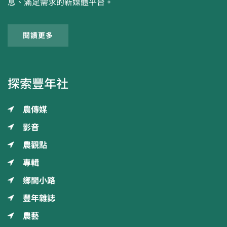
息、滿足需求的新媒體平台。
閱讀更多
探索豐年社
農傳媒
影音
農觀點
專輯
鄉間小路
豐年雜誌
農藝