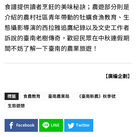
食譜提供讀者烹飪的美味秘訣；農遊部分則是
介紹的農村社區青年帶動的牡蠣食漁教育、生
態攝影導演的西拉雅追鷹紀錄以及文史工作者
訴說的臺南老樹傳奇，歡迎民眾在中秋連假期
間不妨了解一下臺南的農業旅遊！
【廣編企劃】
標籤
食農教育
臺南農業局
《臺南新農》秋季號
生態遊憩
Facebook
LINE
Twitter