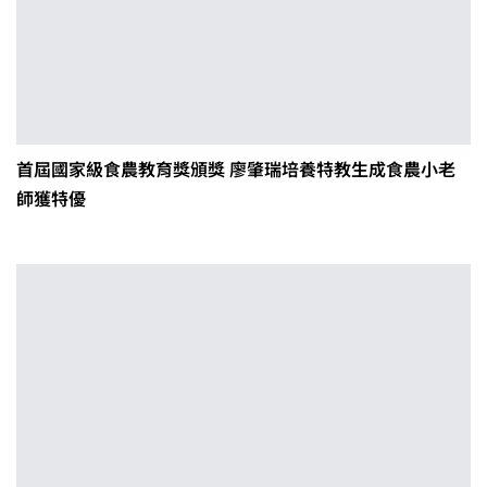
首屆國家級食農教育獎頒獎 廖肇瑞培養特教生成食農小老
師獲特優