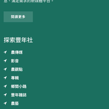
息、滿足需求的新媒體平台。
閱讀更多
探索豐年社
農傳媒
影音
農觀點
專輯
鄉間小路
豐年雜誌
農藝