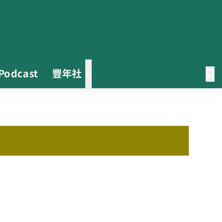
Podcast
豐年社