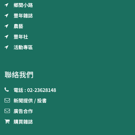
鄉間小路
豐年雜誌
農藝
豐年社
活動專區
聯絡我們
電話 : 02-23628148
新聞提供 / 投書
廣告合作
購買雜誌