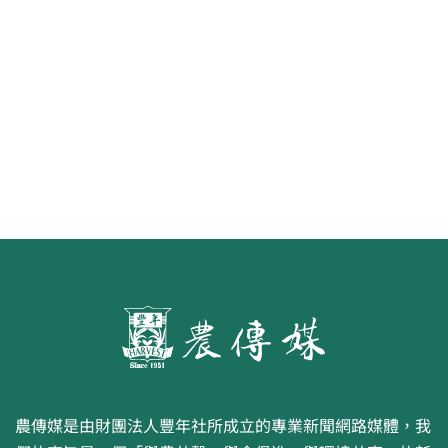
《豐年雜誌》2026年2月號 銀髮
食代 幸福綠照
農傳媒是由財團法人豐年社所成立的專業新聞網路媒體，我