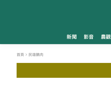
新聞
影音
農觀
首頁
民雄鵝肉