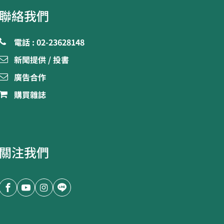
聯絡我們
電話 : 02-23628148
新聞提供 / 投書
廣告合作
購買雜誌
關注我們