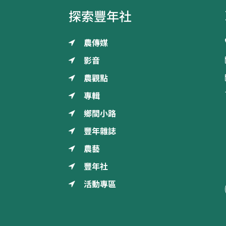
探索豐年社
農傳媒
影音
農觀點
專輯
鄉間小路
豐年雜誌
農藝
豐年社
活動專區