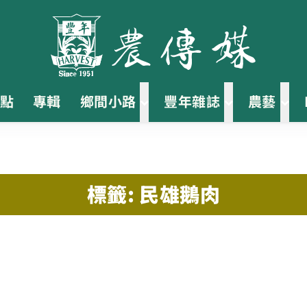
點
專輯
鄉間小路
豐年雜誌
農藝
標籤: 民雄鵝肉