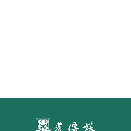
《豐年雜誌》2026年2月號 銀髮
食代 幸福綠照