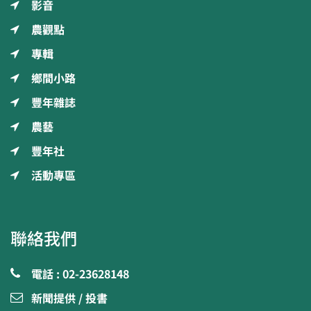
影音
農觀點
專輯
鄉間小路
豐年雜誌
農藝
豐年社
活動專區
聯絡我們
電話 : 02-23628148
新聞提供 / 投書