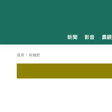
新聞
影音
農觀
首頁
有機肥