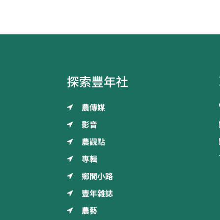
探索豐年社
農傳媒
影音
農觀點
專輯
鄉間小路
豐年雜誌
農藝