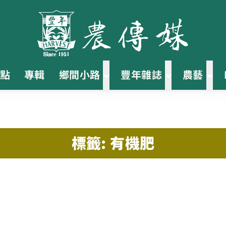
點
專輯
鄉間小路
豐年雜誌
農藝
標籤: 有機肥