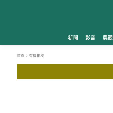
新聞
影音
農觀
首頁
有機柑橘