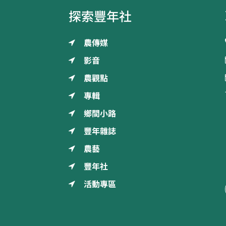
探索豐年社
農傳媒
影音
農觀點
專輯
鄉間小路
豐年雜誌
農藝
豐年社
活動專區