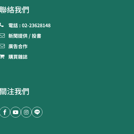
聯絡我們
電話 : 02-23628148
新聞提供 / 投書
廣告合作
購買雜誌
關注我們