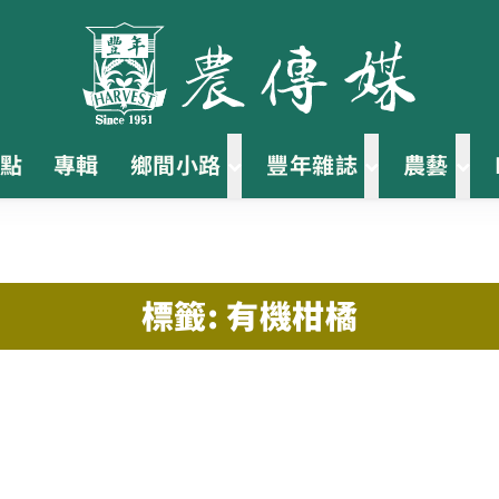
點
專輯
鄉間小路
豐年雜誌
農藝
標籤: 有機柑橘