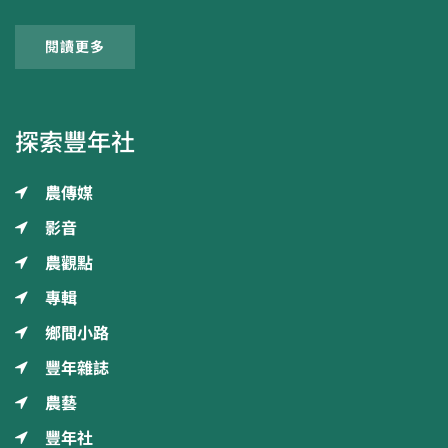
閱讀更多
探索豐年社
農傳媒
影音
農觀點
專輯
鄉間小路
豐年雜誌
農藝
豐年社