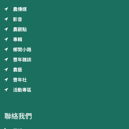
農傳媒
影音
農觀點
專輯
鄉間小路
豐年雜誌
農藝
豐年社
活動專區
聯絡我們