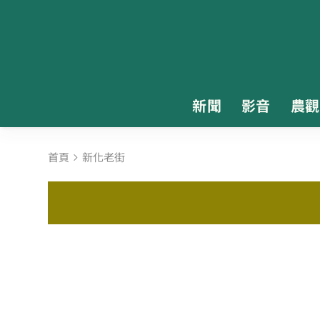
新聞
影音
農觀
首頁
新化老街