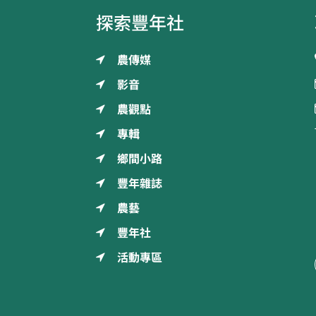
探索豐年社
農傳媒
影音
農觀點
專輯
鄉間小路
豐年雜誌
農藝
豐年社
活動專區