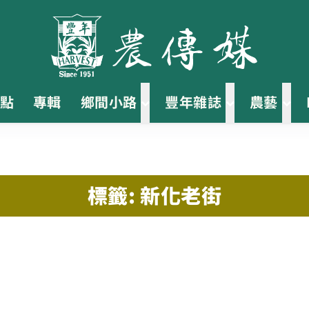
點
專輯
鄉間小路
豐年雜誌
農藝
標籤: 新化老街