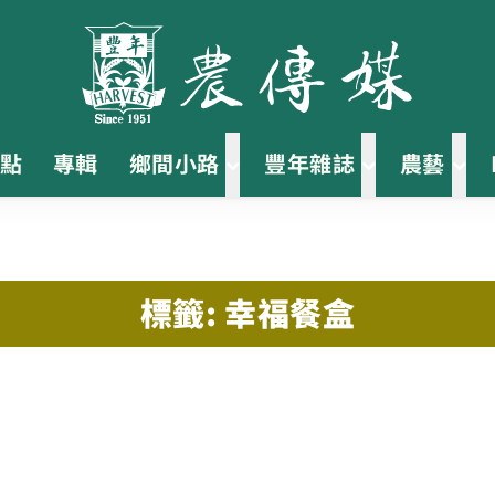
點
專輯
鄉間小路
豐年雜誌
農藝
標籤: 幸福餐盒