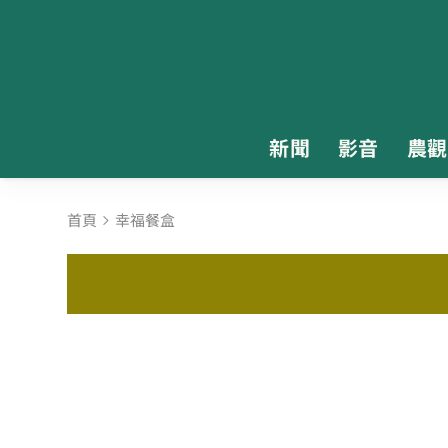
新聞
影音
農觀
首頁
幸福餐盒