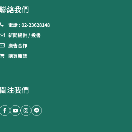
聯絡我們
電話 : 02-23628148
新聞提供 / 投書
廣告合作
購買雜誌
關注我們