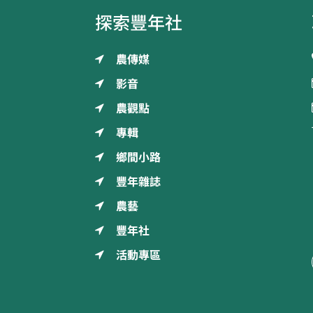
探索豐年社
農傳媒
影音
農觀點
專輯
鄉間小路
豐年雜誌
農藝
豐年社
活動專區