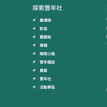
探索豐年社
農傳媒
影音
農觀點
專輯
鄉間小路
豐年雜誌
農藝
豐年社
活動專區