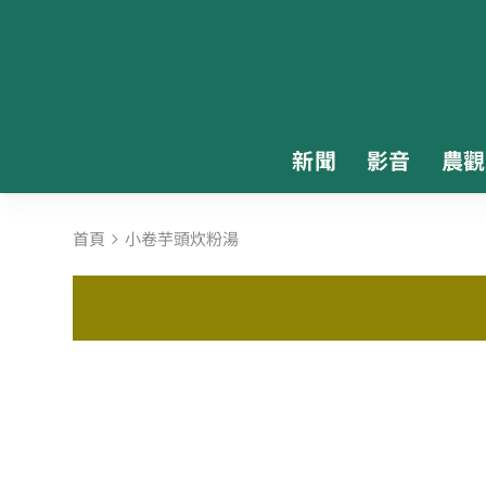
新聞
影音
農觀
首頁
小卷芋頭炊粉湯