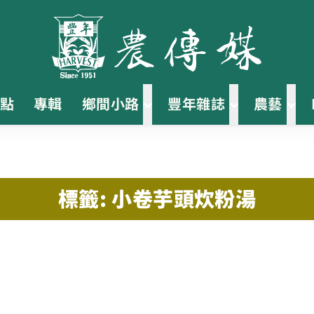
點
專輯
鄉間小路
豐年雜誌
農藝
標籤: 小卷芋頭炊粉湯