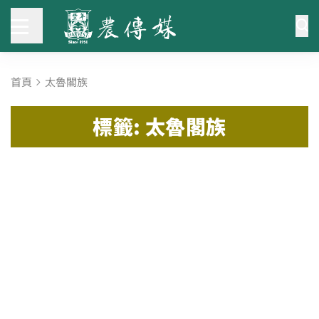
首頁
太魯閣族
標籤: 太魯閣族