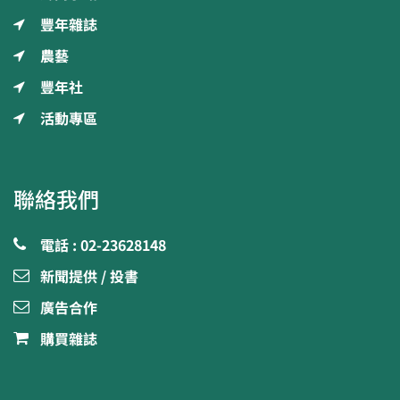
豐年雜誌
農藝
豐年社
活動專區
聯絡我們
電話 : 02-23628148
新聞提供 / 投書
廣告合作
購買雜誌