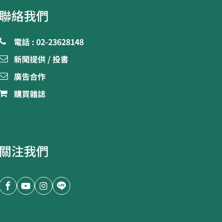
聯絡我們
電話 : 02-23628148
新聞提供 / 投書
廣告合作
購買雜誌
關注我們