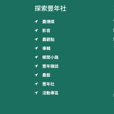
探索豐年社
農傳媒
影音
農觀點
專輯
鄉間小路
豐年雜誌
農藝
豐年社
活動專區