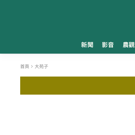
新聞
影音
農觀
首頁
大苑子