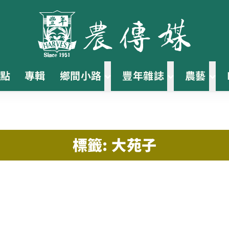
點
專輯
鄉間小路
豐年雜誌
農藝
標籤: 大苑子