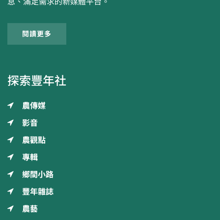
息、滿足需求的新媒體平台。
閱讀更多
探索豐年社
農傳媒
影音
農觀點
專輯
鄉間小路
豐年雜誌
農藝