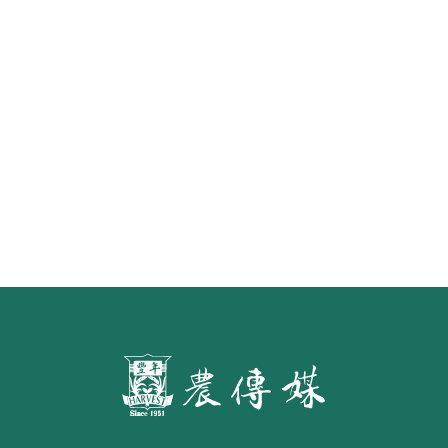
《豐年雜誌》2026年2月號 銀髮
食代 幸福綠照