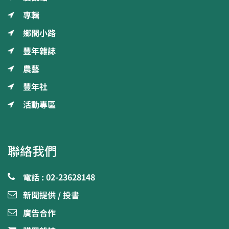
專輯
鄉間小路
豐年雜誌
農藝
豐年社
活動專區
聯絡我們
電話 : 02-23628148
新聞提供 / 投書
廣告合作