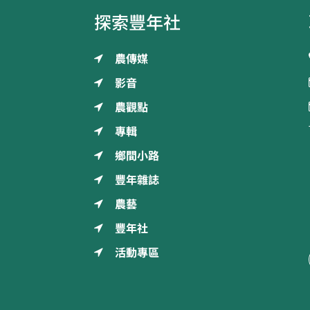
探索豐年社
農傳媒
影音
農觀點
專輯
鄉間小路
豐年雜誌
農藝
豐年社
活動專區