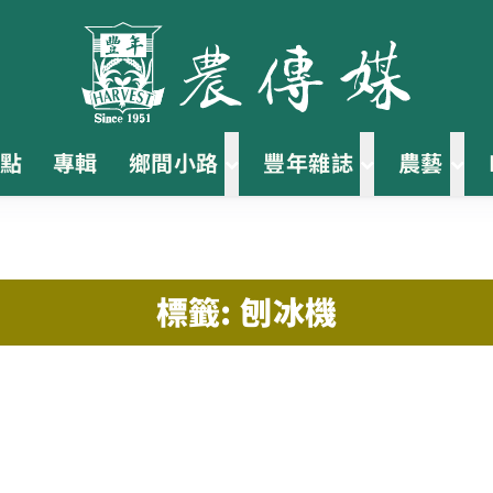
點
專輯
鄉間小路
豐年雜誌
農藝
標籤: 刨冰機