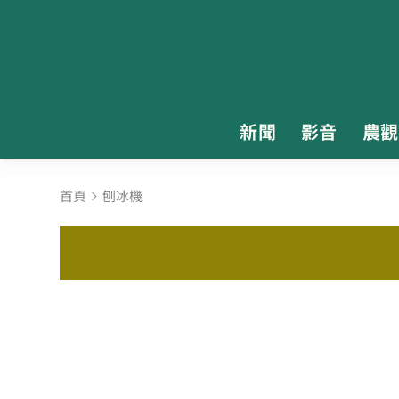
新聞
影音
農觀
首頁
刨冰機