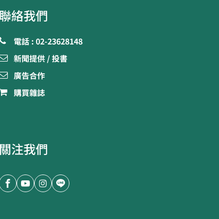
聯絡我們
電話 : 02-23628148
新聞提供 / 投書
廣告合作
購買雜誌
關注我們