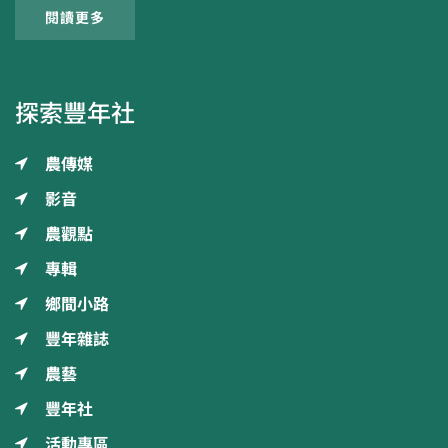
閱讀更多
探索豐年社
農傳媒
影音
農觀點
專輯
鄉間小路
豐年雜誌
農藝
豐年社
活動專區