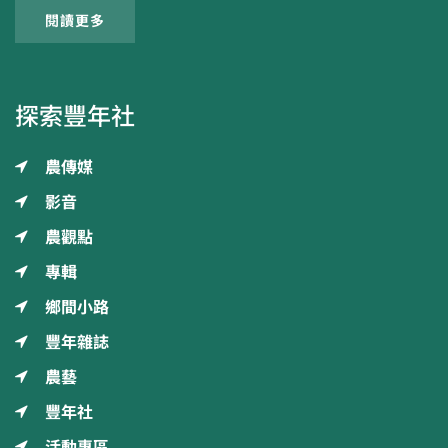
閱讀更多
探索豐年社
農傳媒
影音
農觀點
專輯
鄉間小路
豐年雜誌
農藝
豐年社
活動專區