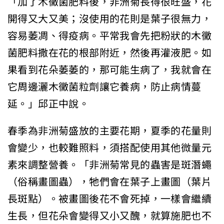
「加了木黴菌肥料後，非洲菊長得很旺盛，花
開得又大又美；沒使用的花則是葉子很無力，
容易萎凋、得疫病。平常我會先把粉狀的木黴
菌肥料撒在花的根部附近，然後再灌液肥。如
果看到花朵萎萎的，那可能生病了，我就會在
它周邊灑木黴菌粒劑讓它養病，防止病情蔓
延。」邱正中說。
春季為非洲菊盛放的主要花期，夏季的花量則
會變少，也較難照料，須搭配使用其他微量元
素來調整營養。「非洲菊常見的蟲害是斑潛蠅
（俗稱畫圖蟲），牠們會在葉子上畫圖（葉片
長斑點）。被畫圖後花不會死掉，一樣會繼續
生長，但花朵會變得又小又醜，就算施肥也不