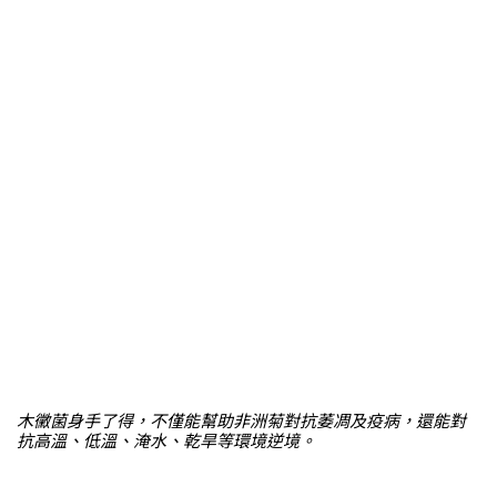
木黴菌身手了得，不僅能幫助非洲菊對抗萎凋及疫病，還能對
抗高溫、低溫、淹水、乾旱等環境逆境。