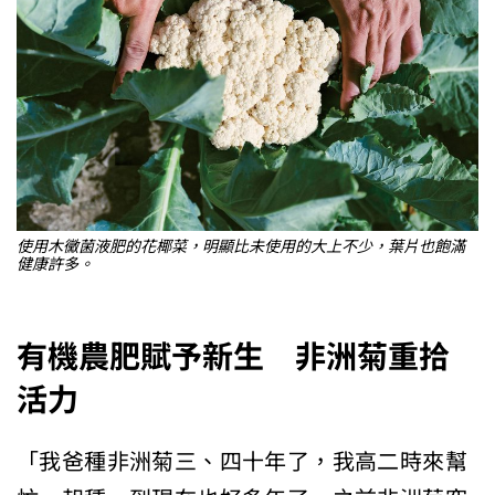
使用木黴菌液肥的花椰菜，明顯比未使用的大上不少，葉片也飽滿
健康許多。
有機農肥賦予新生 非洲菊重拾
活力
「我爸種非洲菊三、四十年了，我高二時來幫