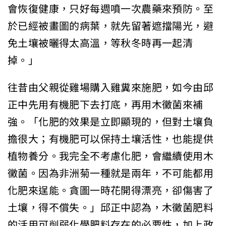
會恢復健康，只好每週噴一次農藥來預防。至
於已經被畫圖的病葉，就先留著遮擋陽光，避
免土壤被曬得太高溫，等秋冬時再一起清
掉。」
往昔由父親從雞場購入雞糞來施肥，如今由邱
正中先用有機肥下去打底，再用木黴菌來補
強。「化肥的效果是立即顯現的，但對土壤負
擔很大；有機肥可以保持土壤活性，也能提供
植物養分。我完全不考慮化肥，會繼續使用木
黴菌。因為非洲菊一種就是兩年，不可能都用
化肥來逞能。貪圖一時花開得漂亮，卻傷害了
土壤，得不償失。」邱正中認為，木黴菌肥料
的活用可削弱化學肥料存在的必要性，加上政