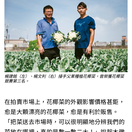
楊建銘（左）、楊文利（右）接手父業種植花椰菜，曾榮獲花椰菜
競賽第三名。
在拍賣市場上，花椰菜的外觀影響價格甚鉅，
愈是大顆漂亮的花椰菜，愈是有利於販售。
「把菜送去市場時，可以很明顯地分辨我們的
菜放在哪裡，真的是數一數二大！」說起木黴