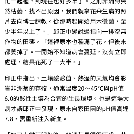
忙一起種，到現在也好多年了。之前非洲菊突
然枯萎，找不出原因，我們就拿花朵生病的照
片去向博士請教。從那時起開始用木黴菌，至
少半年以上了。」邱正中邊說邊指向一排空無
作物的田壟，「這裡原本也種滿了花，但後來
都萎掉了。一開始不知道病會蔓延，沒有立即
處理，結果花死了一大半。」
邱正中指出，土壤酸鹼值、熱溼的天氣均會影
響非洲菊的存歿，通常溫度20～45℃與pH值
6.0的酸性土壤為合宜的生長環境。也是這場大
病才讓邱正中發現，原來自家田園的pH值高達
7.8，需重新注入新血。