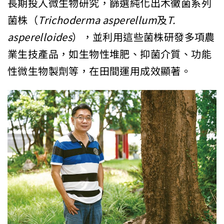
長期投入微生物研究，篩選純化出木黴菌系列
菌株（
Trichoderma asperellum
及
T.
asperelloides
），並利用這些菌株研發多項農
業生技產品，如生物性堆肥、抑菌介質、功能
性微生物製劑等，在田間運用成效顯著。