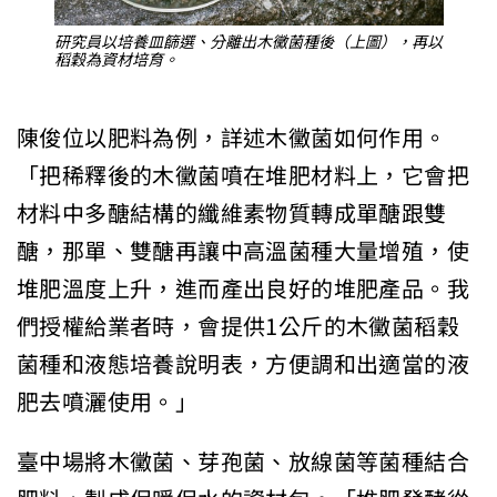
研究員以培養皿篩選、分離出木黴菌種後（上圖），再以
稻穀為資材培育。
陳俊位以肥料為例，詳述木黴菌如何作用。
「把稀釋後的木黴菌噴在堆肥材料上，它會把
材料中多醣結構的纖維素物質轉成單醣跟雙
醣，那單、雙醣再讓中高溫菌種大量增殖，使
堆肥溫度上升，進而產出良好的堆肥產品。我
們授權給業者時，會提供1公斤的木黴菌稻穀
菌種和液態培養說明表，方便調和出適當的液
肥去噴灑使用。」
臺中場將木黴菌、芽孢菌、放線菌等菌種結合