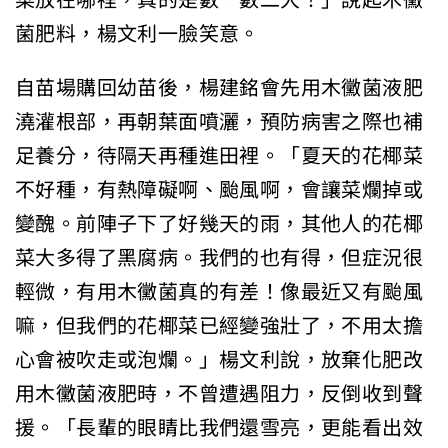
菌肥料，楊文利一臉笑意。
自苗場購回幼苗後，楊建銘會先用木黴菌液肥
澆灌根部，再朝葉面噴灑，預防病害之際也補
足養分，待隔天再種進田裡。「夏天的花椰菜
不好種，有熱障礙啊、颱風啊，會讓菜爛掉或
變醜。前陣子下了好幾天的雨，其他人的花椰
菜大多得了黑腐病。我們的也有得，但症況很
輕微，有用木黴菌真的有差！像最近又有颱風
嘛，但我們的花椰菜已經變強壯了，不用太擔
心會被吹走或泡爛。」楊文利說，放棄化肥改
用木黴菌液肥時，不曾遭遇阻力，反倒收到聲
援。「長輩的眼睛比我們還雪亮，更能看出效