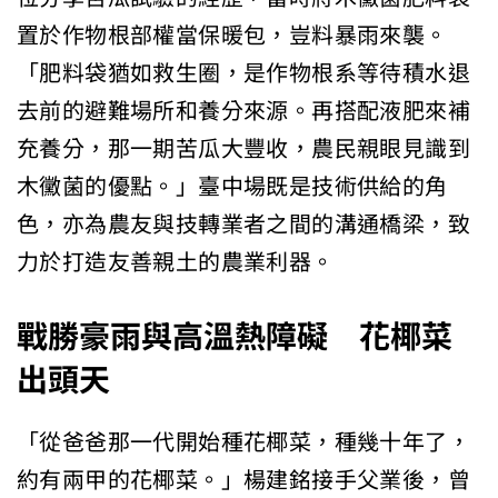
置於作物根部權當保暖包，豈料暴雨來襲。
「肥料袋猶如救生圈，是作物根系等待積水退
去前的避難場所和養分來源。再搭配液肥來補
充養分，那一期苦瓜大豐收，農民親眼見識到
木黴菌的優點。」臺中場既是技術供給的角
色，亦為農友與技轉業者之間的溝通橋梁，致
力於打造友善親土的農業利器。
戰勝豪雨與高溫熱障礙 花椰菜
出頭天
「從爸爸那一代開始種花椰菜，種幾十年了，
約有兩甲的花椰菜。」楊建銘接手父業後，曾