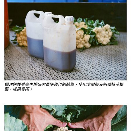
楊建銘接受臺中場研究員陳俊位的輔導，使用木黴菌液肥種植花椰
菜，成果豐碩。