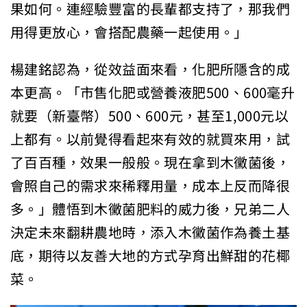
果如何。連經驗豐富的長輩都支持了，那我們
用得更放心，會搭配農藥一起使用。」
楊建銘認為，從效益面來看，化肥所隱含的成
本更高。「市售化肥或營養液肥500、600毫升
就要（新臺幣）500、600元，甚至1,000元以
上都有。以前覺得看起來有效的就買來用，試
了百百種，效果一般般。現在拿到木黴菌後，
會照自己的需求來稀釋用量，成本上反而降很
多。」體悟到木黴菌肥料的威力後，兄弟二人
決定未來翻耕農地時，添入木黴菌作為養土基
底，期待以友善大地的方式孕育出鮮甜的花椰
菜。