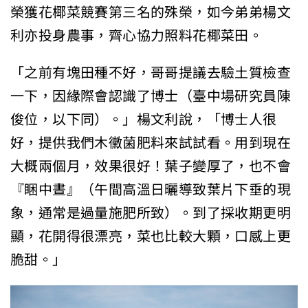
榮獲花椰菜競賽第三名的殊榮，如今弟弟楊文
利亦投身農事，齊心協力照料花椰菜田。
「之前有塊田種不好，哥哥提議去驗土質檢查
一下，因緣際會認識了博士（臺中場研究員陳
俊位，以下同）。」楊文利說，「博士人很
好，提供我們木黴菌肥料來試試看。用到現在
大概兩個月，效果很好！葉子變厚了，也不會
『睏中晝』（午間高溫日曬導致葉片下垂的現
象，通常是過量施肥所致）。到了採收期更明
顯，花開得很漂亮，菜也比較大顆，口感上更
脆甜。」