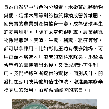
身為自然界中出色的分解者，木黴菌能將動物
糞便、菇類木屑等剩餘物質轉換成營養堆肥，
使棄置的農業副產物搖身一變，成為循環再生
的友善堆肥。「除了太空包跟雞糞，農業剩餘
物像是蝦殼、蔗渣、牛糞、豬糞、粗糠等等，
都可以拿應用。比如彰化王功有很多雞場，可
用香菇木屑或木耳製成的墊料來除臭。那些混
合墊料的糞便清出來後，又做成肥料再生利
用。我們根據業者提供的資材，個別設計、開
發相關應用或其他加值性作法，增進農業廢棄
物處理的效用，落實循環經濟的宗旨。」