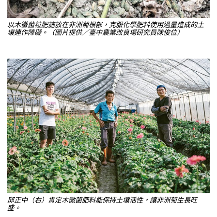
以木黴菌粒肥施放在非洲菊根部，克服化學肥料使用過量造成的土
壤連作障礙。（圖片提供／臺中農業改良場研究員陳俊位）
邱正中（右）肯定木黴菌肥料能保持土壤活性，讓非洲菊生長旺
盛。