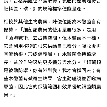
長，合格藥證也不易取得；製肥門檻則是符合
肥料氮、磷、鉀的規範標準便能量產。
相較於其他生物農藥，陳俊位認為木黴菌自有
優勢。「細菌類農藥的使用量要很多，是用
『菌海戰術』去占據空間，但木黴菌不一樣，
它會利用植物的根來供給自己養分，吸收後再
回流給根，形成保護層。」木黴菌會持續增
長，益於作物吸納更多養分與水分。「細菌類
是被動防禦，你有碰到我，我才會擋回去；有
些木黴菌有微寄生效果，會主動纏繞並吞噬病
原菌，因此它的保護範圍和效果優於細菌類農
藥。」