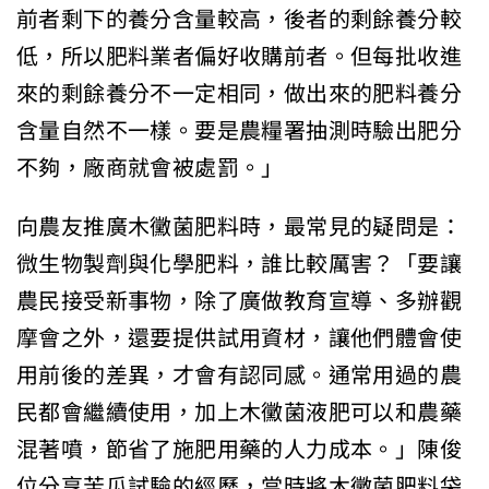
前者剩下的養分含量較高，後者的剩餘養分較
低，所以肥料業者偏好收購前者。但每批收進
來的剩餘養分不一定相同，做出來的肥料養分
含量自然不一樣。要是農糧署抽測時驗出肥分
不夠，廠商就會被處罰。」
向農友推廣木黴菌肥料時，最常見的疑問是：
微生物製劑與化學肥料，誰比較厲害？「要讓
農民接受新事物，除了廣做教育宣導、多辦觀
摩會之外，還要提供試用資材，讓他們體會使
用前後的差異，才會有認同感。通常用過的農
民都會繼續使用，加上木黴菌液肥可以和農藥
混著噴，節省了施肥用藥的人力成本。」陳俊
位分享苦瓜試驗的經歷，當時將木黴菌肥料袋