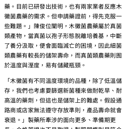
藥。目前已研發出技術，也有兩家業者反應木
黴菌農藥的需求。但申請藥證前，得先克服一
些難題。」陳俊位闡明，木黴菌農藥屬於真菌
類產物，當真菌以孢子形態脫離培養基，中斷
了養分汲取，便會面臨滅亡的困境，因此細菌
類農藥有較長的儲架壽命，而真菌類農藥則囿
於溫度與溼度，易有儲藏瓶頸。
「木黴菌有不同溫度環境的品種，除了低溫儲
存，我們也考慮要篩選新菌種來做耐乾旱、耐
高溫的藥劑，但這也是儲架上的難處。假設通
路商或店家無法遵守存放準則，產品壽命就會
衰退。」製藥所牽涉的面向更多、準備期更