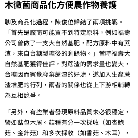
木黴菌商品化方便農作物養護
聊及商品化過程，陳俊位歸結了兩項挑戰。
「首先是廠商可能買不到特定原料。例如福壽
公司曾做了一支大自然基肥，配方原料中有蔗
渣，來自台糖製糖後的剩餘物。」當時福壽大
自然基肥獲得佳評，對蔗渣的需求量也變大，
台糖因而察覺廢棄蔗渣的好處，遂加入生產蔗
渣堆肥的行列，兩者的關係也從上下游相輔轉
為互相競爭。
「另外，有些業者發現原料品質未必很穩定，
譬如菇包木屑。菇種有分一次採收（如杏鮑
菇、金針菇）和多次採收（如香菇、木耳），