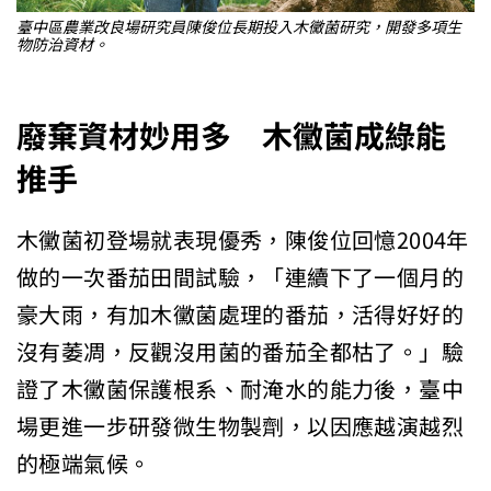
臺中區農業改良場研究員陳俊位長期投入木黴菌研究，開發多項生
物防治資材。
廢棄資材妙用多 木黴菌成綠能
推手
木黴菌初登場就表現優秀，陳俊位回憶2004年
做的一次番茄田間試驗，「連續下了一個月的
豪大雨，有加木黴菌處理的番茄，活得好好的
沒有萎凋，反觀沒用菌的番茄全都枯了。」驗
證了木黴菌保護根系、耐淹水的能力後，臺中
場更進一步研發微生物製劑，以因應越演越烈
的極端氣候。