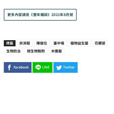
更多內容請見
《豐年雜誌》2021年8月號
標籤
非洲菊
陳俊位
臺中場
植物益生菌
花椰菜
生物防治
微生物製劑
木黴菌
Facebook
LINE
Twitter