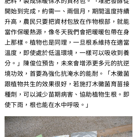
肥料，製成保暖保水的資材包。「堆肥發酵從
開始到完成，約需一、兩個月，期間溫度持續
升高，農民只要把資材包放在作物根部，就能
當作保暖熱源，像冬天我們會把暖暖包帶在身
上那樣。植物也是同理，一旦根系維持在適當
溫度，即使處於低溫環境，一樣可以吸收到養
分。」陳俊位預告，未來會增添更多元的抗逆
境功效，首要為強化抗淹水的能耐。「木黴菌
跟植物共生的效果很好，若施打木黴菌育苗接
種劑，可以減少苗期病害、協助植物生根。即
使下雨，根也能在水中呼吸。」