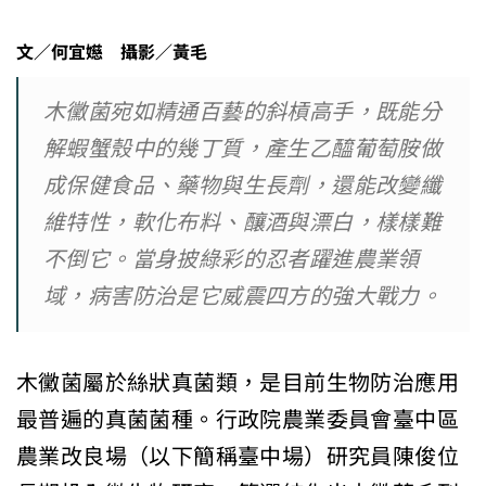
文／何宜嬨 攝影／黃毛
木黴菌宛如精通百藝的斜槓高手，既能分
解蝦蟹殼中的幾丁質，產生乙醯葡萄胺做
成保健食品、藥物與生長劑，還能改變纖
維特性，軟化布料、釀酒與漂白，樣樣難
不倒它。當身披綠彩的忍者躍進農業領
域，病害防治是它威震四方的強大戰力。
木黴菌屬於絲狀真菌類，是目前生物防治應用
最普遍的真菌菌種。行政院農業委員會臺中區
農業改良場（以下簡稱臺中場）研究員陳俊位