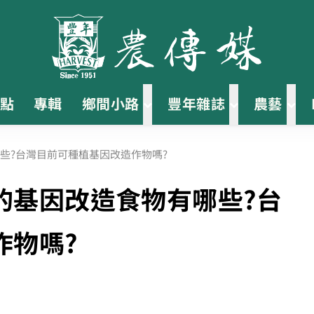
點
專輯
鄉間小路
豐年雜誌
農藝
些?台灣目前可種植基因改造作物嗎?
的基因改造食物有哪些?台
作物嗎?