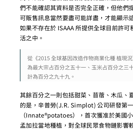
們不能確認其資料是否完全正確，但他們
可販售訊息當然要盡可能詳盡，才能顯示
如果不存在於 ISAAA 所提供全球目前
活之中。
從《2015 全球基因改造作物商業化種 植
為最大宗占百分之五十一、玉米占百分之三
計為百分之九十九。
其餘百分之一則包括甜菜、苜蓿、木瓜、
的是，辛普勞(J.R. Simplot) 公司研
（Innate®potatoes），首次獲准
孟加拉當地種植，對全球民眾食物鏈影響