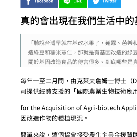
Facebook
LINE
Twitter
真的會出現在我們生活中的
「聽說台灣早就在基改水果了，蓮霧、芭樂
造綠豆和糯米薏仁，那就是有基因改造的綠
關於基因改造食品的傳言很多。到底哪些是
每年一至二月間，由克萊夫詹姆士博士（Dr. 
司提供經費支援的「國際農業生物技術應用推廣協會（
for the Acquisition of Agri-biote
因改造作物的種植現況。
簡單來說，這個協會接受農化企業金援贊