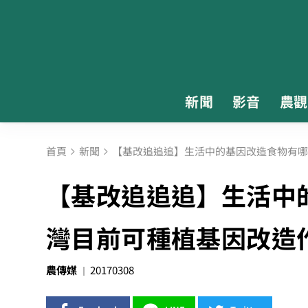
新聞
影音
農觀
首頁
新聞
【基改追追追】生活中的基因改造食物有哪
【基改追追追】生活中
灣目前可種植基因改造
農傳媒
20170308