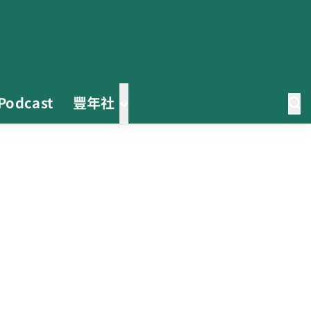
Podcast
豐年社
茶改場輔導低碳生產、碳足跡揭露
「茶毅思」、「日月老茶廠」產品
取得碳標籤
不實謠言致花生跌價 卓榮泰裁示