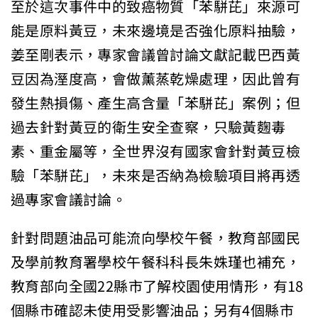
至於這次事件中的致癌物質「苯駢芘」來源可
能是原料黃豆，未來邊境是否強化原料抽驗，
姜至剛表示，專家會議曾討論文獻記載巴西黃
豆因為溼度高，會做薰蒸乾燥處理，因此曾有
發生熱損傷、產生高含量「苯駢芘」案例；但
過去針對黃豆的衛生安全查察，只驗黃麴毒
素、重金屬等，全世界沒有國家會針對黃豆檢
驗「苯駢芘」，未來是否納為檢驗項目將再透
過專家會議討論。
針對問題油品可能流向學校午餐，教育部國民
及學前教育署學校午餐科科長朱姝瑾也補充，
教育部向全國22縣市了解校園使用情形，有18
個縣市確認未使用受影響油品；另有4個縣市