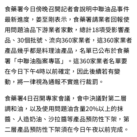
食藥署今日傍晚召開記者會說明中聯油品事件
最新進度，姜至剛表示，食藥署請業者回報使
用問題油品下游業者家數，總計18項受影響產
品、30個批號、流向360家業者，這360家業者
產品幾乎都是料理油產品，名單已公布於食藥
署「中聯油脂案專區」。這360家業者名單要
在今日下午4時以前確定，因此後續若有變
動，將一律視為通報不實進行裁罰。
食藥署4日召開專家會議，會中決議對第二層
調和油，以及使用問題油含量20%以上的抹
醬、人造奶油、沙拉醬等產品預防性下架，第
二層產品預防性下架須在今日午夜以前完成。