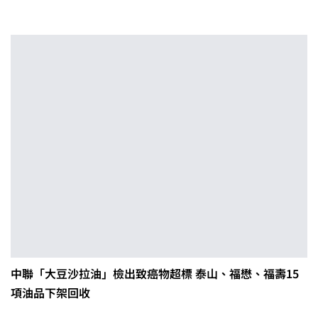
中聯「大豆沙拉油」檢出致癌物超標 泰山、福懋、福壽15
項油品下架回收