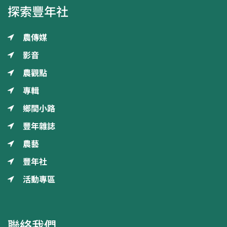
探索豐年社
農傳媒
影音
農觀點
專輯
鄉間小路
豐年雜誌
農藝
豐年社
活動專區
聯絡我們