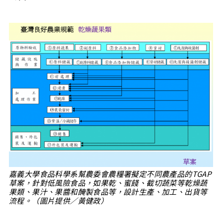
嘉義大學食品科學系幫農委會農糧署擬定不同農產品的TGAP
草案，針對低風險食品，如果乾、蜜餞、截切蔬菜等乾燥蔬
果類、果汁、果醬和醃製食品等，設計生產、加工、出貨等
流程。（圖片提供／黃健政）