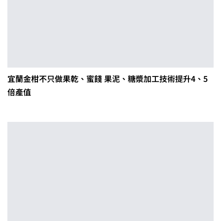
宜蘭金柑不只做果乾、蜜餞 果泥、糖漿加工技術提升4、5
倍產值