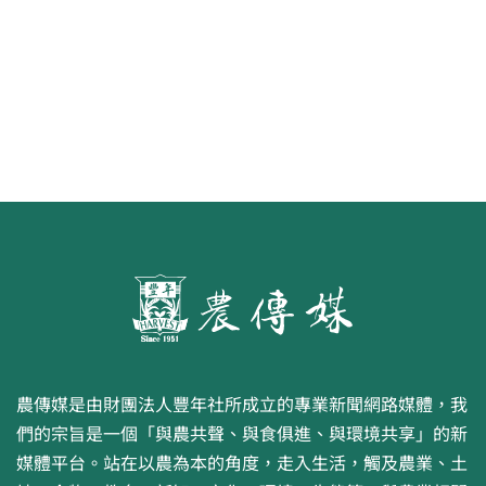
第二屆「臺灣繪果季」國產水果繪
畫比賽開跑 優等得主可獲千元禮券
農傳媒是由財團法人豐年社所成立的專業新聞網路媒體，我
們的宗旨是一個「與農共聲、與食俱進、與環境共享」的新
媒體平台。站在以農為本的角度，走入生活，觸及農業、土