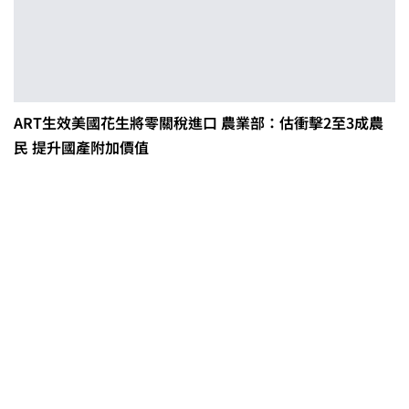
ART生效美國花生將零關稅進口 農業部：估衝擊2至3成農
民 提升國產附加價值
0608豪雨農損水稻居冠 農糧署協調
溼穀調運2.2萬公噸 公糧收購量能已
恢復