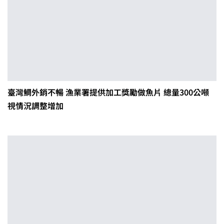
臺灣鯛外銷不暢 漁業署提供加工獎勵做魚片 總量300公噸
視情況調整增加