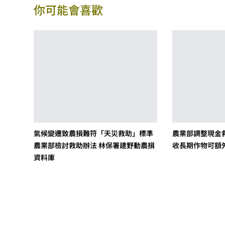
你可能會喜歡
氣候變遷致農損難符「天災救助」標準
農業部調整現金
農業部檢討救助辦法 林保署建野動農損
收長期作物可額外
資料庫