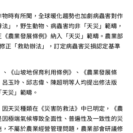
作物時有所聞，全球暖化趨勢也加劇病蟲害對作
辦法」，野生動物、病蟲害均非「天災」範疇，
正《農業發展條例》納入「天災」範疇。農業部
議修正「救助辦法」，訂定病蟲害災損認定基準
》、《山坡地保育利用條例》、《農業發展條
、呂玉玲、邱志偉、陳超明等人均提出修法版
「天災」範疇。
，因天災種類在《災害防救法》中已明定，《農
是因極端氣候導致全面性、普遍性及一致性的災
施，不屬於農業經營管理問題，農業部會研議修