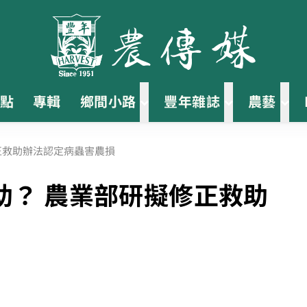
點
專輯
鄉間小路
豐年雜誌
農藝
正救助辦法認定病蟲害農損
助？ 農業部研擬修正救助