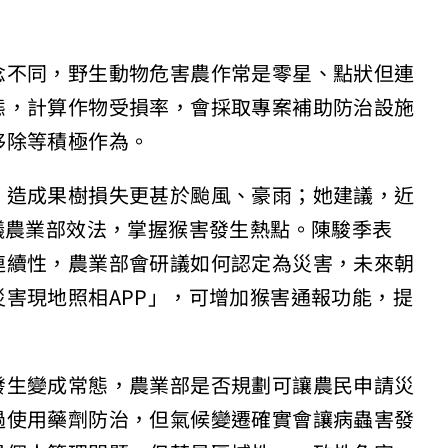
念不同，野生動物危害農作常是零星、點狀但連
態，計算作物受損率，會採取專案補助防治設施
移除等積極作為。
，造成果樹損失更甚於颱風、豪雨；她建議，近
議農業部效法，掌握猴害發生熱點。陳駿季表
連續性，農業部會研議如何認定為災害，未來朝
害現地照相APP」，可增加猴害通報功能，提
發生變成常態，農業部是否規劃可讓農民申請災
過使用藥劑防治，但氣候變遷確實會讓病蟲害發