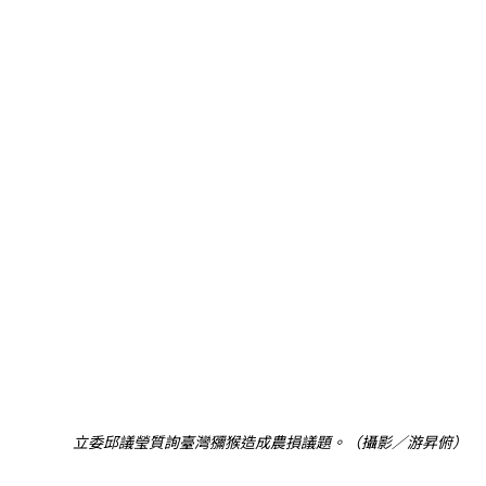
立委邱議瑩質詢臺灣獼猴造成農損議題。（攝影／游昇俯）