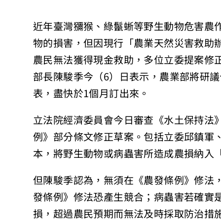
近年臺灣獼猴、綠鬣蜥等野生動物危害農
物的損害，但因現行「農業天然災害救助
農民無法獲得現金救助，多位立委提案修
部長陳駿季今（6）日表示，農業部將研
表，盡快於1個月訂出來。
立法院經濟委員會今日審查《水土保持法
例》部分條文修正草案。包括立委邱鎮軍
本，將野生動物或病蟲害所造成農損納入
但陳駿季認為，無須在《農發條例》修法
發條例》修法恐產生競合；病蟲害若確實
損，超過農民預期而無法及時採取防治措