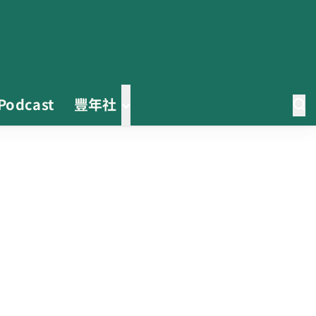
Podcast
豐年社
茶改場輔導低碳生產、碳足跡揭露
「茶毅思」、「日月老茶廠」產品
取得碳標籤
不實謠言致花生跌價 卓榮泰裁示