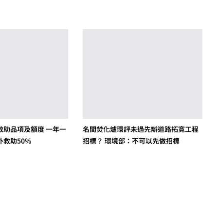
救助品項及額度 一年一
名間焚化爐環評未過先辦道路拓寬工程
救助50%
招標？ 環境部：不可以先做招標