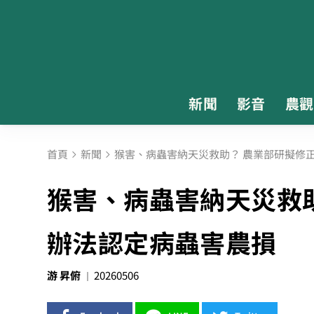
新聞
影音
農觀
首頁
新聞
猴害、病蟲害納天災救助？ 農業部研擬修
猴害、病蟲害納天災救
辦法認定病蟲害農損
游 昇俯
20260506