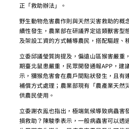
正「救助辦法」。
野生動物危害農作則與天然災害救助的概
續性發生，農業部在研議界定這類獸害型
及架設工資的方式輔導農民，搭配驅趕、
立委邱議瑩質詢提及，偏遠山區猴害嚴重
期臺北鼠患嚴重，民眾開發通報APP，建
示，獼猴危害會在農戶間點狀發生，且有
補償方式處理；農業部現有「農產業天然災
供農民使用。
立委謝衣鳯也指出，極端氣候導致病蟲害
損救助？陳駿季表示，一般病蟲害可以透