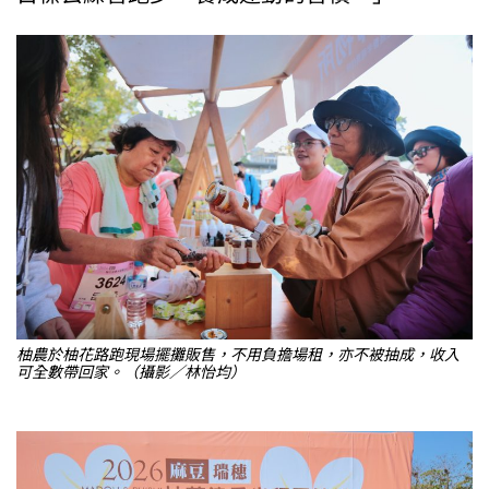
柚農於柚花路跑現場擺攤販售，不用負擔場租，亦不被抽成，收入
可全數帶回家。（攝影／林怡均）