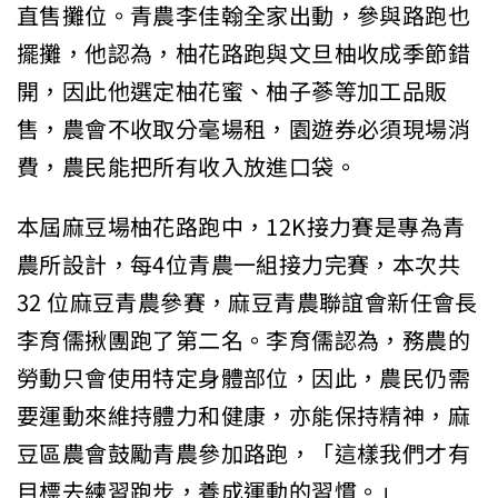
直售攤位。青農李佳翰全家出動，參與路跑也
擺攤，他認為，柚花路跑與文旦柚收成季節錯
開，因此他選定柚花蜜、柚子蔘等加工品販
售，農會不收取分毫場租，園遊券必須現場消
費，農民能把所有收入放進口袋。
本屆麻豆場柚花路跑中，12K接力賽是專為青
農所設計，每4位青農一組接力完賽，本次共
32 位麻豆青農參賽，麻豆青農聯誼會新任會長
李育儒揪團跑了第二名。李育儒認為，務農的
勞動只會使用特定身體部位，因此，農民仍需
要運動來維持體力和健康，亦能保持精神，麻
豆區農會鼓勵青農參加路跑，「這樣我們才有
目標去練習跑步，養成運動的習慣。」