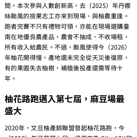
間。本次參與人數創新高，去（2025）年丹娜
絲颱風的撿果志工亦來到現場、與柚農重逢。
跑者完賽不只有禮物可領，亦能在現場選購臺
南在地優良農產品，農會不抽成、不收場租，
所有收入給農民。不過，颱風使得今（2026）
年柚花開得慢，產地還未完全從天災後復原，
有的果園失去柚樹，補植後投產還需等待十
年。
柚花路跑邁入第七屆，麻豆場最
盛大
2020年，文旦柚產銷聯盟發起柚花路跑，今