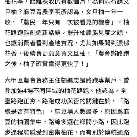
柚花季，距離採收仍有數個月，為何能行銷文
旦柚？麻豆青農李明彥認為，文旦柚一年一
收，「農民一年只有一次被看見的機會」，柚
花路跑能創造新話題，提升柚農能見度之餘，
也讓消費者看到產地實況，尤其如果聞到濃郁
花香，後續會更願意買文旦柚，「農會辦路跑
之後，柚子確實賣得更快了！」
六甲區農會會務主任劉進忠是路跑專業戶，曾
參加過4場不同區域的柚花路跑。他認為，全
臺路跑正夯，路跑成功與否的關鍵在於，「路
線是否有特色」，麻豆場人數最多，原因爲麻
豆的柚園集中，路線多選在鄉間小路，因此跑
步過程能感受到密集柚花，而有別於傳統通路