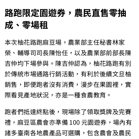
路跑限定園遊券，農民直售零抽
成、零場租
本次柚花路跑麻豆場，農業部主任秘書林家
榮、輔導司司長陳怡任，以及農業部前部長陳
吉仲均下場參與。陳吉仲認為，柚花路跑有別
於傳統市場通路行銷活動，有利於後續文旦柚
銷售，即便跑者沒有消費，漫步在果園裡，實
際看見產地狀況，亦是一種食農教育。
跑者們抵達終點後，現場除了領取獎牌及完賽
禮，麻豆區農會亦準備 100 元園遊券，場內有
諸多臺南各地農產品可選購，包含農會及農民