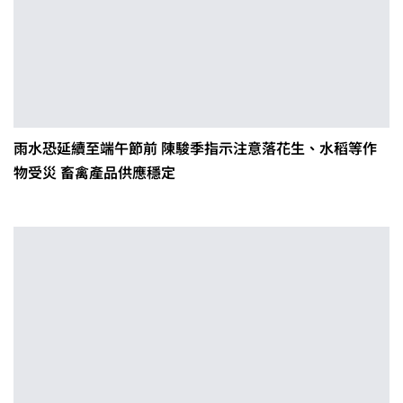
雨水恐延續至端午節前 陳駿季指示注意落花生、水稻等作
物受災 畜禽產品供應穩定