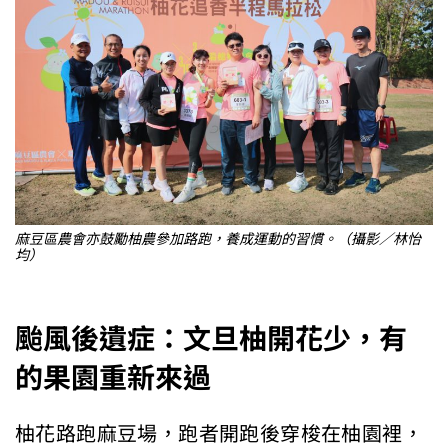
麻豆區農會亦鼓勵柚農參加路跑，養成運動的習慣。（攝影／林怡
均）
颱風後遺症：文旦柚開花少，有
的果園重新來過
柚花路跑麻豆場，跑者開跑後穿梭在柚園裡，