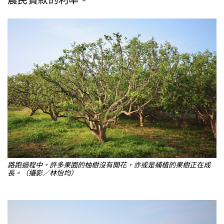
路跑過程中，許多果園的柚樹沒有開花，亦或是補植的果樹正在成
長。（攝影／林怡均）