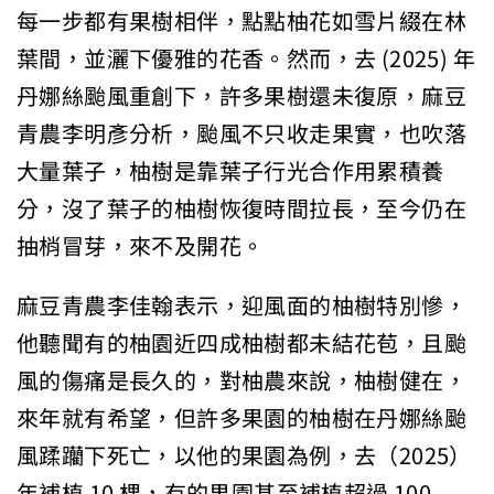
每一步都有果樹相伴，點點柚花如雪片綴在林
葉間，並灑下優雅的花香。然而，去 (2025) 年
丹娜絲颱風重創下，許多果樹還未復原，麻豆
青農李明彥分析，颱風不只收走果實，也吹落
大量葉子，柚樹是靠葉子行光合作用累積養
分，沒了葉子的柚樹恢復時間拉長，至今仍在
抽梢冒芽，來不及開花。
麻豆青農李佳翰表示，迎風面的柚樹特別慘，
他聽聞有的柚園近四成柚樹都未結花苞，且颱
風的傷痛是長久的，對柚農來說，柚樹健在，
來年就有希望，但許多果園的柚樹在丹娜絲颱
風蹂躪下死亡，以他的果園為例，去（2025）
年補植 10 棵，有的果園甚至補植超過 100