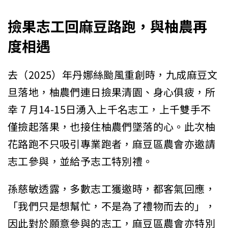
撿果志工回麻豆路跑，與柚農再
度相遇
去（2025）年丹娜絲颱風重創時，九成麻豆文
旦落地，柚農們連日撿果清園、身心俱疲，所
幸 7 月14-15日湧入上千名志工，上千雙手不
僅撿起落果，也接住柚農們墜落的心。此次柚
花路跑不只吸引專業跑者，麻豆區農會亦邀請
志工參與，並給予志工特別禮。
孫慈敏透露，多數志工獲邀時，都客氣回應，
「我們只是想幫忙，不是為了禮物而去的」，
因此對於願意參與的志工，麻豆區農會亦特別