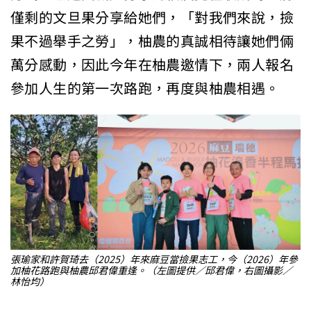
僅剩的文旦果分享給她們，「對我們來說，撿
果不過舉手之勞」，柚農的真誠相待讓她們倆
萬分感動，因此今年在柚農邀情下，兩人報名
參加人生的第一次路跑，再度與柚農相遇。
張瑜家和許賀琦去（2025）年來麻豆當撿果志工，今（2026）年參
加柚花路跑與柚農邱君偉重逢。（左圖提供／邱君偉，右圖攝影／
林怡均）