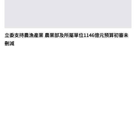
立委支持農漁產業 農業部及所屬單位1146億元預算初審未
刪減
茶改場輔導低碳生產、碳足跡揭露
「茶毅思」、「日月老茶廠」產品
取得碳標籤