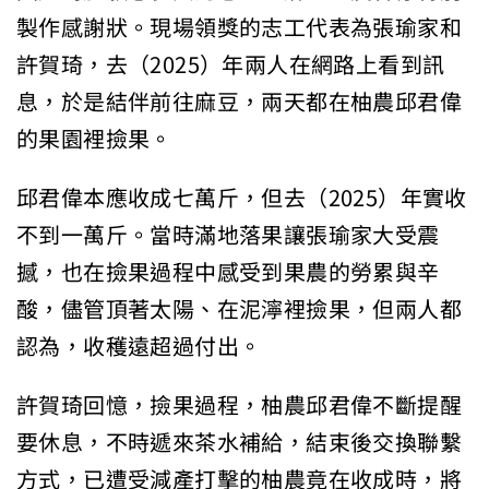
製作感謝狀。現場領獎的志工代表為張瑜家和
許賀琦，去（2025）年兩人在網路上看到訊
息，於是結伴前往麻豆，兩天都在柚農邱君偉
的果園裡撿果。
邱君偉本應收成七萬斤，但去（2025）年實收
不到一萬斤。當時滿地落果讓張瑜家大受震
撼，也在撿果過程中感受到果農的勞累與辛
酸，儘管頂著太陽、在泥濘裡撿果，但兩人都
認為，收穫遠超過付出。
許賀琦回憶，撿果過程，柚農邱君偉不斷提醒
要休息，不時遞來茶水補給，結束後交換聯繫
方式，已遭受減產打擊的柚農竟在收成時，將