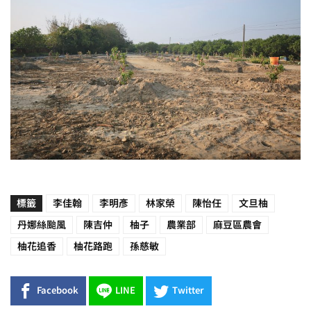
標籤
李佳翰
李明彥
林家榮
陳怡任
文旦柚
丹娜絲颱風
陳吉仲
柚子
農業部
麻豆區農會
柚花追香
柚花路跑
孫慈敏
Facebook
LINE
Twitter