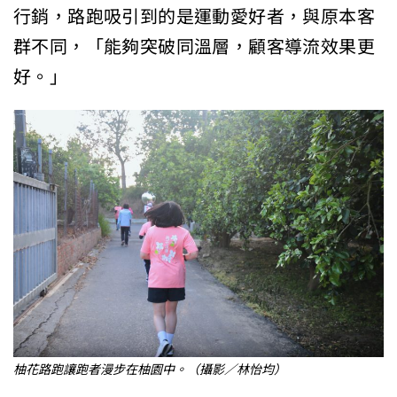
行銷，路跑吸引到的是運動愛好者，與原本客
群不同，「能夠突破同溫層，顧客導流效果更
好。」
柚花路跑讓跑者漫步在柚園中。（攝影／林怡均）